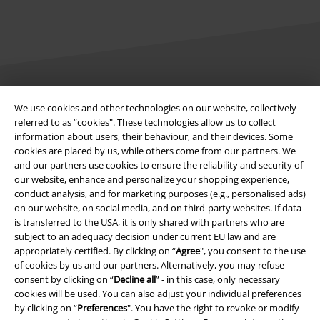
Legal
We use cookies and other technologies on our website, collectively
referred to as “cookies". These technologies allow us to collect
Terms & Conditions
information about users, their behaviour, and their devices. Some
cookies are placed by us, while others come from our partners. We
Imprint
and our partners use cookies to ensure the reliability and security of
our website, enhance and personalize your shopping experience,
conduct analysis, and for marketing purposes (e.g., personalised ads)
Privacy Policy
on our website, on social media, and on third-party websites. If data
is transferred to the USA, it is only shared with partners who are
Waste Disposal and Environmental Protection
subject to an adequacy decision under current EU law and are
appropriately certified. By clicking on “
Agree
", you consent to the use
Declaration of Conformity
of cookies by us and our partners. Alternatively, you may refuse
consent by clicking on “
Decline all
” - in this case, only necessary
Information on accessibility
cookies will be used. You can also adjust your individual preferences
by clicking on “
Preferences
". You have the right to revoke or modify