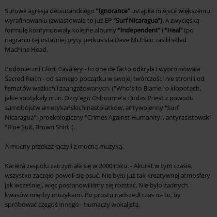
Surowa agresja debiutanckiego
"Ignorance"
ustąpiła miejsca większemu
wyrafinowaniu (zwiastowała to już EP
"Surf Nicaragua").
A zwycięską
formułę kontynuowały kolejne albumy
"Independent"
i
"Heal"
(po
nagraniu tej ostatniej płyty perkusista Dave McClain zasilił skład
Machine Head.
Podopieczni Glorii Cavalery - to one de facto odkryła i wypromowała
Sacred Reich - od samego początku w swojej twórczości nie stronili od
tematów ważkich i zaangażowanych. ("Who's to Blame" o kłopotach,
jakie spotykały m.in. Ozzy'ego Osbourne'a i Judas Priest z powodu
samobójstw amerykańskich nastolatków, antywojenny "Surf
Nicaragua", proekologiczny "Crimes Against Humanity", antyrasistowski
"Blue Suit, Brown Shirt").
A mocny przekaz łączyli z mocną muzyką.
Kariera zespołu zatrzymała się w 2000 roku. - Akurat w tym czasie,
wszystko zaczęło powoli się psuć. Nie było już tak kreatywnej atmosfery
jak wcześniej, więc postanowiliśmy się rozstać. Nie było żadnych
kwasów między muzykami. Po prostu nadszedł czas na to, by
spróbować czegoś innego - tłumaczy wokalista.