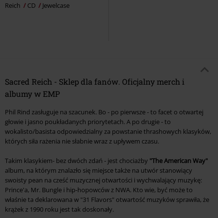
Reich
CD
Jewelcase
Sacred Reich - Sklep dla fanów. Oficjalny merch i
albumy w EMP
Phil Rind zasługuje na szacunek. Bo - po pierwsze - to facet o otwartej
głowie i jasno poukładanych priorytetach. A po drugie - to
wokalisto/basista odpowiedzialny za powstanie thrashowych klasyków,
których siła rażenia nie słabnie wraz z upływem czasu.
Takim klasykiem- bez dwóch zdań - jest chociażby
"The American Way"
album, na którym znalazło się miejsce także na utwór stanowiący
swoisty pean na cześć muzycznej otwartości i wychwalający muzykę:
Prince'a, Mr. Bungle i hip-hopowców z NWA. Kto wie, być może to
właśnie ta deklarowana w "31 Flavors" otwartość muzyków sprawiła, że
krążek z 1990 roku jest tak doskonały.